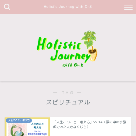
Holistic Journey with Dr.K
― TAG ―
スピリチュアル
人生のこと、考え方
「人生このこと・考え方」Vol.14（夢の中の水族
館でみた大きなくじら）